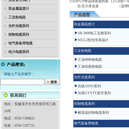
仪表管件/阀门
YEX-150B系列不锈钢膜盒
1151DP/GP带远传装置的差
LUGB型一体
属温度计
电接点压力表
压/压力变送器
（适用饱
双金属温度计
产品选型
工业热电阻
双金属温度计
光纤光缆系列
SB-3000热工宝典系列
控制电缆系列
WGG2型光学高温计
电气装备用电缆
工业热电阻
电力电缆系列
工业特种热电阻
工业铠装热电阻
请输入产品关键字：
光纤光缆系列
光缆ADSS系列
光缆GYXTY架空系列
联系我们
控制电缆系列
地址：安徽省天长市开发区纬三路
18号
耐高温控制电缆系列
电话：0550-7308822
电气装备用电缆
传真：0550-7307722