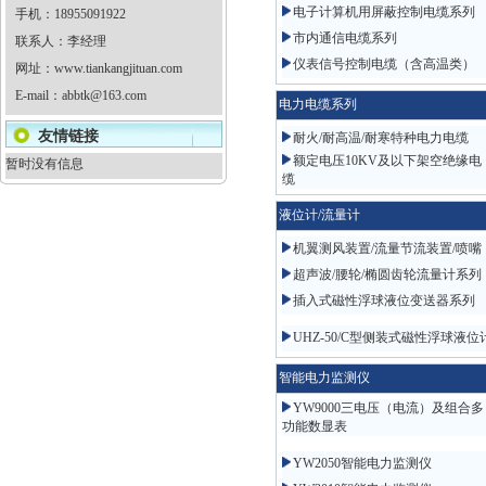
电子计算机用屏蔽控制电缆系列
手机：18955091922
市内通信电缆系列
联系人：李经理
仪表信号控制电缆（含高温类）
网址：
www.tiankangjituan.com
E-mail：
abbtk@163.com
电力电缆系列
友情链接
耐火/耐高温/耐寒特种电力电缆
额定电压10KV及以下架空绝缘电
暂时没有信息
缆
液位计/流量计
机翼测风装置/流量节流装置/喷嘴
超声波/腰轮/椭圆齿轮流量计系列
插入式磁性浮球液位变送器系列
UHZ-50/C型侧装式磁性浮球液位
智能电力监测仪
YW9000三电压（电流）及组合多
功能数显表
YW2050智能电力监测仪