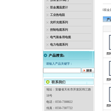
仪表管件/阀门
双金属温度计
带温度变送器（隔爆）热电
隔爆双金属
偶
工业热电阻
产
光纤光缆系列
控制电缆系列
电气装备用电缆
电力电缆系列
请输入产品关键字：
联系我们
地址：安徽省天长市开发区纬三路
18号
电话：0550-7308822
传真：0550-7307722