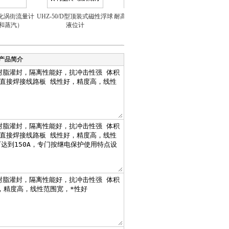
化涡街流量计
UHZ-50/D型顶装式磁性浮球
耐高温硅橡胶控制电缆,硅橡
热电偶 热电阻 
蒸汽）
液位计
胶控制电缆选型
保护套
产品简介