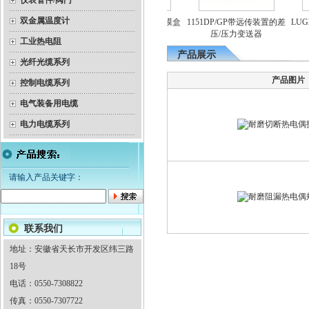
仪表管件/阀门
双金属温度计
YEX-150B系列不锈钢膜盒
1151DP/GP带远传装置的差
LUG
爆双金属温度计
电接点压力表
压/压力变送器
（
工业热电阻
产品展示
光纤光缆系列
产品图片
控制电缆系列
电气装备用电缆
电力电缆系列
请输入产品关键字：
联系我们
地址：安徽省天长市开发区纬三路
18号
电话：0550-7308822
传真：0550-7307722