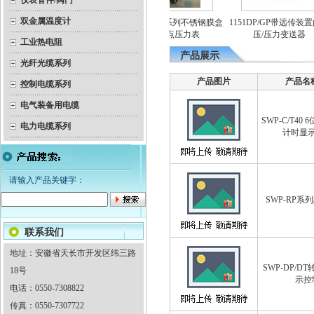
仪表管件/阀门
双金属温度计
电
YEX-150B系列不锈钢膜盒
1151DP/GP带远传装置
隔爆双金属温度计
电接点压力表
压/压力变送器
工业热电阻
产品展示
光纤光缆系列
产品图片
产品名
控制电缆系列
电气装备用电缆
SWP-C/T40
电力电缆系列
计时显
请输入产品关键字：
SWP-RP系
联系我们
地址：安徽省天长市开发区纬三路
SWP-DP/D
18号
示控
电话：0550-7308822
传真：0550-7307722