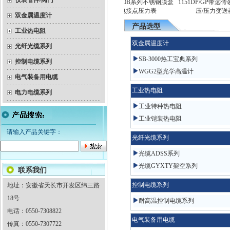
仪表管件/阀门
）热电
YEX-150B系列不锈钢膜盒
1151DP/GP带远传装
隔爆双金属温度计
电接点压力表
压/压力变送器
双金属温度计
产品选型
工业热电阻
双金属温度计
光纤光缆系列
SB-3000热工宝典系列
控制电缆系列
WGG2型光学高温计
电气装备用电缆
工业热电阻
电力电缆系列
工业特种热电阻
工业铠装热电阻
请输入产品关键字：
光纤光缆系列
光缆ADSS系列
光缆GYXTY架空系列
联系我们
控制电缆系列
地址：安徽省天长市开发区纬三路
18号
耐高温控制电缆系列
电话：0550-7308822
电气装备用电缆
传真：0550-7307722