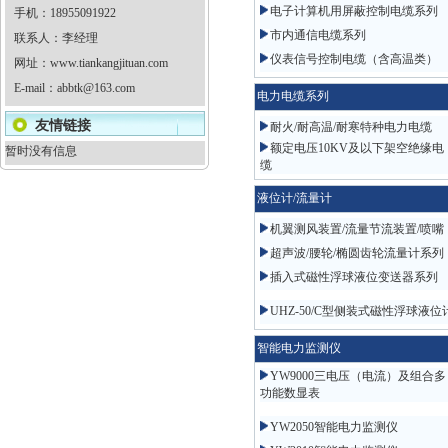
电子计算机用屏蔽控制电缆系列
手机：18955091922
市内通信电缆系列
联系人：李经理
仪表信号控制电缆（含高温类）
网址：
www.tiankangjituan.com
E-mail：
abbtk@163.com
电力电缆系列
友情链接
耐火/耐高温/耐寒特种电力电缆
额定电压10KV及以下架空绝缘电
暂时没有信息
缆
液位计/流量计
机翼测风装置/流量节流装置/喷嘴
超声波/腰轮/椭圆齿轮流量计系列
插入式磁性浮球液位变送器系列
UHZ-50/C型侧装式磁性浮球液位
智能电力监测仪
YW9000三电压（电流）及组合多
功能数显表
YW2050智能电力监测仪