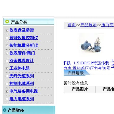
产品分类
首页
>>
产品展示
>>
压力变
仪表盘及桥架
智能数显控制仪
智能氧量分析仪
仪表管件/阀门
L
双金属温度计
YEX-150B系列不锈
1151DP/GP带远传装
爆双金属温度计
流
工业热电阻
钢膜盒电接点压力表
置的差压/压力变送器
产品展示
光纤光缆系列
暂时没有信息
控制电缆系列
产品图片
产品名
电气装备用电缆
电力电缆系列