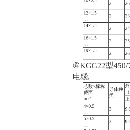
10×2.5
2
26
﹍
12×1.5
2
23
﹍
14×1.5
2
24
﹍
16×1.5
2
25
﹍
19×1.5
2
26
﹍
⑥KGG22型4
电缆
外
芯数×标称
导体种
（
截面
类
m㎡
上
4×0.5
3
9.
﹍
5×0.5
3
9.
﹍