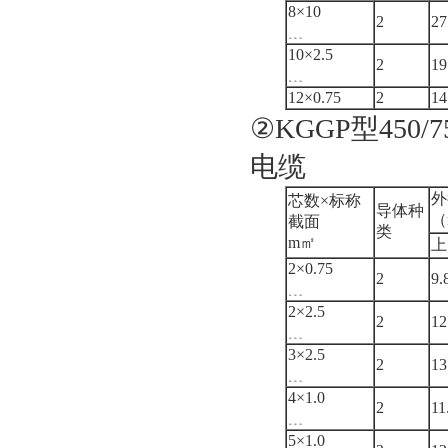
8×10
2
27
﹍
10×2.5
2
19
﹍
12×0.75
2
14
②KGGP型45
电缆
外
芯数×标称
导体种
（
截面
类
m㎡
上
2×0.75
2
9.
﹍
2×2.5
2
12
﹍
3×2.5
2
13
﹍
4×1.0
2
11
﹍
5×1.0