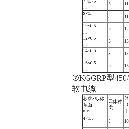
7×0.75
3
11
﹍
8×0.5
3
11
﹍
10×0.5
3
12
﹍
12×0.5
3
13
﹍
14×0.5
3
13
﹍
16×0.5
3
15
﹍
⑦KGGRP型4
软电缆
外
芯数×标称
导体种
（
截面
类
m㎡
上
4×0.5
3
10
﹍