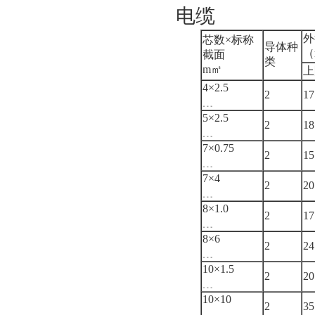
电缆
外
芯数×标称
导体种
（
截面
类
m㎡
上
4×2.5
2
17
﹍
5×2.5
2
18
﹍
7×0.75
2
15
﹍
7×4
2
20
﹍
8×1.0
2
17
﹍
8×6
2
24
﹍
10×1.5
2
20
﹍
10×10
2
35
﹍