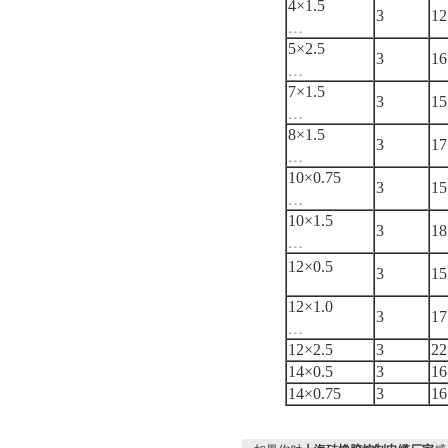
4×1.5
3
12
﹍
5×2.5
3
16
﹍
7×1.5
3
15
﹍
8×1.5
3
17
﹍
10×0.75
3
15
﹍
10×1.5
3
18
﹍
12×0.5
3
15
12×1.0
3
17
﹍
12×2.5
3
22
14×0.5
3
16
14×0.75
3
16