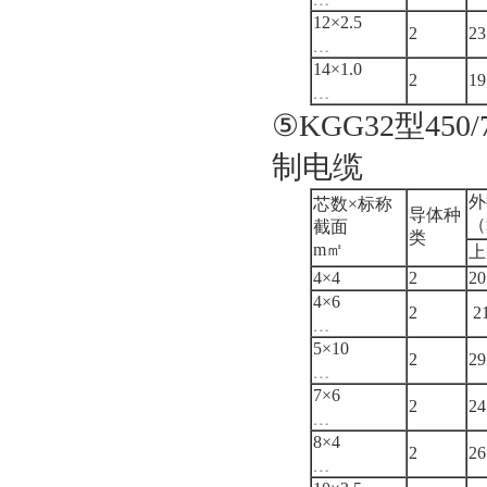
12×2.5
2
23
﹍
14×1.0
2
19
﹍
⑤KGG32型4
制电缆
外
芯数×标称
导体种
（
截面
类
m㎡
上
4×4
2
20
4×6
2
21
﹍
5×10
2
29
﹍
7×6
2
24
﹍
8×4
2
26
﹍