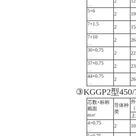
2
12
﹍
5×6
2
19
﹍
7×1.5
2
15
﹍
7×10
2
26
﹍
30×0.75
2
22
﹍
37×0.75
2
23
﹍
44×0.75
2
26
﹍
③KGGP2型4
外
芯数×标称
导体种
（
截面
类
m㎡
上
4×0.75
2
10
﹍
5×0.75