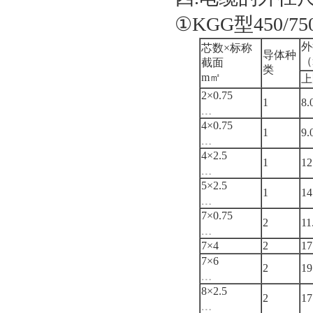
①KGG型450
外
芯数×标称
导体种
（
截面
类
m㎡
上
2×0.75
1
8.
﹍
4×0.75
1
9.
﹍
4×2.5
1
12
﹍
5×2.5
1
14
﹍
7×0.75
2
11
﹍
7×4
2
17
7×6
2
19
﹍
8×2.5
2
17
﹍