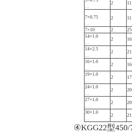
2
11
﹍
7×0.75
2
11
﹍
7×10
2
25
14×1.0
2
16
﹍
14×2.5
2
21
﹍
16×1.0
2
16
﹍
19×1.0
2
17
﹍
24×1.0
2
20
﹍
27×1.0
2
20
﹍
30×1.0
2
21
﹍
④KGG22型4