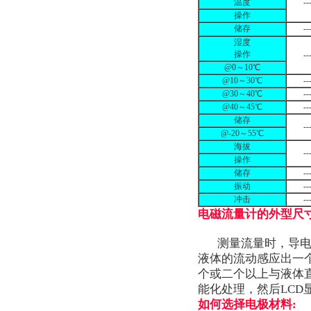
温度
--
操作
储存
--
湿度
操作
--
@0～10℃
@10～30℃
--
@30～40℃
--
@40～45℃
--
储存
--
@-20～55℃
海拔
--
操作
储存
--
振动
--
冲击
--
电磁流量计的外型尺寸
测量流量时，导电性
液体的流动感应出一
个或二个以上与液体
能化处理，然后LCD显
如何选择电极材料: