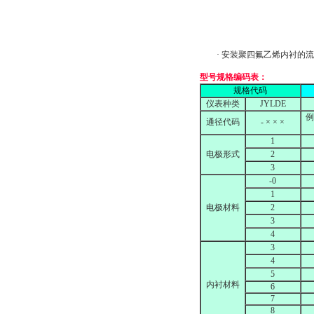
· 安装聚四氟乙烯内衬的流
型号规格编码表：
规格代码
仪表种类
JYLDE
例
通径代码
- × × ×
1
电极形式
2
3
-0
1
电极材料
2
3
4
3
4
5
内衬材料
6
7
8