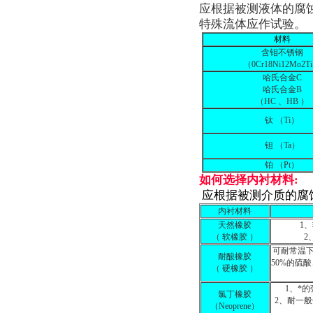
应根据被测液体的腐
特殊流体应作试
材料
含钼不锈钢
（0Cr18Ni12Mo2T
哈氏合金C
哈氏合金B
（HC 、HB ）
钛 （Ti）
钽 （Ta）
铂 （Pt）
如何选择内衬材料:
应根据被测介质的腐
内衬材料
天然橡胶
1
（ 软橡胶 ）
2
可耐常温
耐酸橡胶
50%的硫
（ 硬橡胶 ）
1、*
氯丁橡胶
2、耐一
（Neoprene）