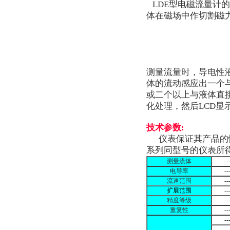
LDE型电磁流量计
体在磁场中作切割磁
测量流量时，导电性
体的流动感应出一个
或二个以上与液体直
化处理，然后LCD显示
技术参数:
仪表保证其产品的性
系列同型号的仪表所
测量流体
--
电导率
--
流速范围
--
扩展范围
--
精度等级
--
重复性
--
--
-