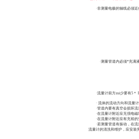
·非测量电极的轴线必须近
·测量管道内必须*充满液
·流量计前方zui少要有5＊ 
· 流体的流动方向和流量计
·管道内要有真空会损坏流
·在流量计附近应无强电磁
·在流量计附近应有充裕的
·若测量管道有振动，在流量计
流量计的清洗和维护，应安装