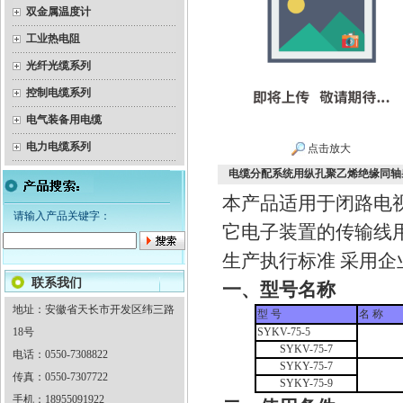
双金属温度计
工业热电阻
光纤光缆系列
控制电缆系列
电气装备用电缆
电力电缆系列
点击放大
电缆分配系统用纵孔聚乙烯绝缘同轴
本产品适用于闭路电
请输入产品关键字：
它电子装置的传输线
生产执行标准 采用企
联系我们
一、型号名称
地址：安徽省天长市开发区纬三路
型 号
名 称
18号
SYKV-75-5
SYKV-75-7
电话：0550-7308822
SYKY-75-7
传真：0550-7307722
SYKY-75-9
手机：18955091922