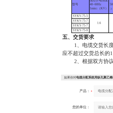
缆芯介电强度
型号
40~60Hz
5
1min≥（KV）
≥
SYKV-75-5
SYKV-75-7
1.6
SYKY-75-7
SYKY-75-9
五、交货要求
1、电缆交货长度不
应不超过交货总长的1
2、根据双方协议允
如果你对
电缆分配系统用纵孔聚乙烯
产品：
您的单位：