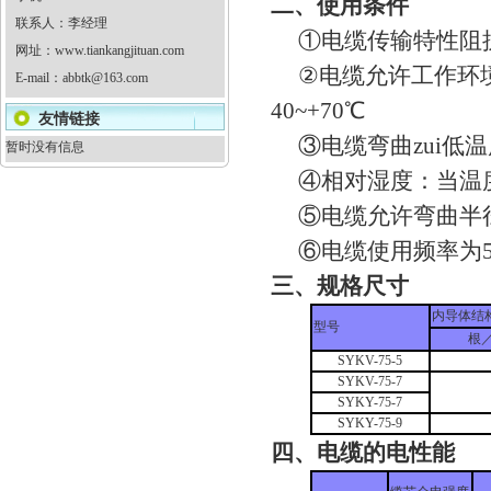
二、使用条件
联系人：李经理
①电缆传输特性阻抗
网址：
www.tiankangjituan.com
②电缆允许工作环境温
E-mail：
abbtk@163.com
40~+70℃
友情链接
③电缆弯曲zui低温
暂时没有信息
④相对湿度：当温度为4
⑤电缆允许弯曲半径
⑥电缆使用频率为5MH
三、规格尺寸
内导体结
型号
根
SYKV-75-5
SYKV-75-7
SYKY-75-7
SYKY-75-9
四、电缆的电性能