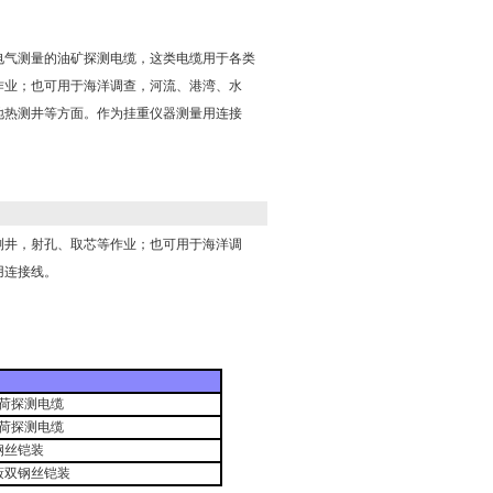
电气测量的油矿探测电缆，这类电缆用于各类
作业；也可用于海洋调查，河流、港湾、水
地热测井等方面。作为挂重仪器测量用连接
测井，射孔、取芯等作业；也可用于海洋调
用连接线。
荷探测电缆
荷探测电缆
钢丝铠装
蔽双钢丝铠装