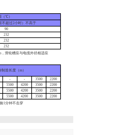
围（℃）
留不超过2小时）不高于
90
232
232
232
mm，滑轮槽应与电缆外径相适应
称制造长度（m）
-
-
3500
2200
5500
4200
3500
2200
5500
4200
3500
2200
5500
4200
3500
2200
试验1分钟不击穿