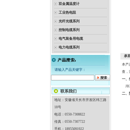
双金属温度计
工业热电阻
光纤光缆系列
控制电缆系列
电气装备用电缆
电力电缆系列
承
本产
请输入产品关键字：
查，
一、
JB3
联系我们
二、
地址：安徽省天长市开发区纬三路
18号
电话：0550-7308822
传真：0550-7307722
手机：18955091922