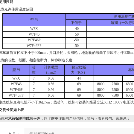
使用性能
缆允许使用温度范围
使用温度范
型 号
不低于
短期（一次停
W7X
-40
W7F46
-50
W7F46P
-50
W7F46PP
-50
车滚筒直径应不小于400mm，井口滑轮，天滑轮，地滑轮的弯曲半径应不小于230
缆的芯数、截面、额定拉断力、标称制造长度
芯
计算截面
额定拉断
型 号
标
数
（mm2）
力（KN）
W7X
7
0.56
44
-
-
-
W7F46
7
0.56
69
8000
7500
6500
W7F46P
7
0.56
69
8000
7500
6500
W7F46PP
7
0.56
69
8000
7500
6500
缆线芯直流电阻不小于36Ω/km；线芯间，线芯与铠装间经受交流50HZ 1000V电压
交货长度如上表
你对
承荷探测电缆
感兴趣，想了解更详细的产品信息，填写下表直接与厂家联系：