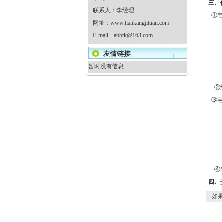
三、
联系人：李经理
①电
网址：
www.tiankangjituan.com
E-mail：
abbtk@163.com
友情链接
暂时没有信息
②绞
③电
④电
四、
如果