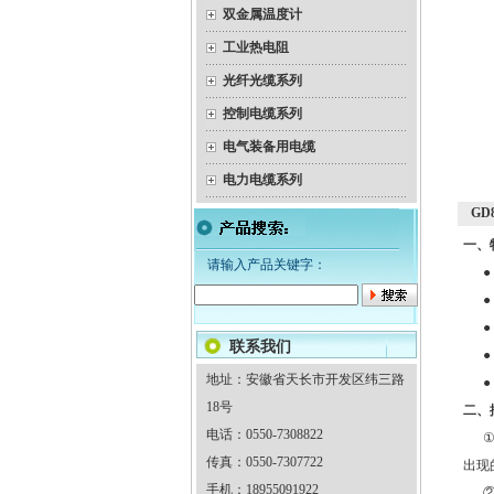
双金属温度计
工业热电阻
光纤光缆系列
控制电缆系列
电气装备用电缆
电力电缆系列
GD
一、
请输入产品关键字：
● 
● 
● 
联系我们
● 
地址：安徽省天长市开发区纬三路
● 
18号
二、
电话：0550-7308822
①G
传真：0550-7307722
出现
手机：18955091922
②本