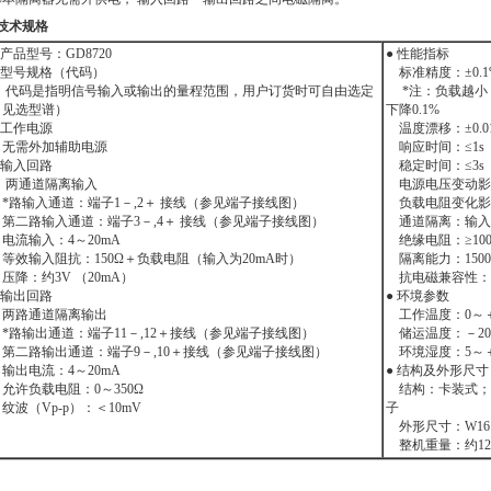
技术规格
 产品型号：GD8720
● 性能指标
● 型号规格（代码）
标准精度：±0.1
代码是指明信号输入或输出的量程范围，用户订货时可自由选定
*注：负载越小，
（见选型谱）
下降0.1%
 工作电源
温度漂移：±0.01
无需外加辅助电源
响应时间：≤1s（0
 输入回路
稳定时间：≤3s
两通道隔离输入
电源电压变动影响
*路输入通道：端子1－,2＋ 接线（参见端子接线图）
负载电阻变化影响：±
第二路输入通道：端子3－,4＋ 接线（参见端子接线图）
通道隔离：输入－
电流输入：4～20mA
绝缘电阻：≥100M
等效输入阻抗：150Ω＋负载电阻（输入为20mA时）
隔离能力：1500V
压降：约3V （20mA）
抗电磁兼容性：符合
 输出回路
● 环境参数
两路通道隔离输出
工作温度：0～＋
*路输出通道：端子11－,12＋接线（参见端子接线图）
储运温度：－20
第二路输出通道：端子9－,10＋接线（参见端子接线图）
环境湿度：5～＋
输出电流：4～20mA
● 结构及外形尺寸
允许负载电阻：0～350Ω
结构：卡装式；模
波（Vp-p）：＜10mV
子
外形尺寸：W16×
整机重量：约12