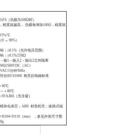
%FS（负载为100Ω时）
精度就越高， 负载每增加100Ω，精度就
5%/℃
 → 90%）
：±0.1%（允许电压范围）
0.1%/250Ω
输1－输入2－输出2之间隔离
Ω/500VDC（AC）
AC/1分钟50Hz
IEC61000 相关抗电磁标准
60℃
～＋80℃
95％RH（无冷凝）
块化表芯；ABS 材质机壳；拔插式端
H104×D110（mm） ，参见外形尺寸图
0g