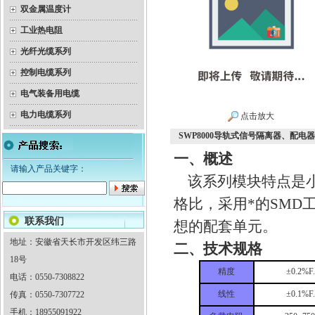
双金属温度计
工业热电阻
光纤光缆系列
控制电缆系列
电气装备用电缆
电力电缆系列
点击放大
SWP8000导轨式信号隔离器、配电
一、概述
请输入产品关键字：
该系列模块特点是小
格比，采用*的SMD
联系我们
想的配套单元。
地址：安徽省天长市开发区纬三路
二、技术规格
18号
精度
±0.2%F
电话：0550-7308822
线性
±0.1%F
传真：0550-7307722
手机：18955091922