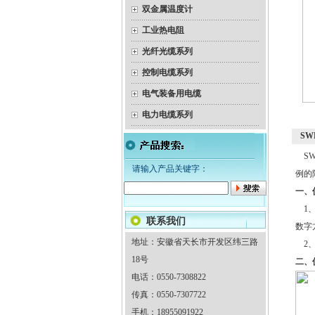
双金属温度计
工业热电阻
光纤光缆系列
控制电缆系列
电气装备用电缆
电力电缆系列
S
SW
请输入产品关键字：
例的隔
一、
1、
联系我们
数字
地址：安徽省天长市开发区纬三路
2、
18号
二、
电话：0550-7308822
传真：0550-7307722
手机：18955091922