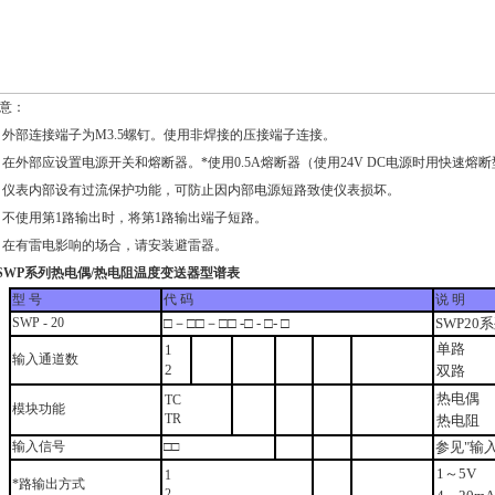
注意：
外部连接端子为M3.5螺钉。使用非焊接的压接端子连接。
在外部应设置电源开关和熔断器。*使用0.5A熔断器（使用24V DC电源时用快速熔
仪表内部设有过流保护功能，可防止因内部电源短路致使仪表损坏。
不使用第1路输出时，将第1路输出端子短路。
在有雷电影响的场合，请安装避雷器。
SWP系列热电偶/热电阻温度变送器型谱表
型 号
代 码
说 明
SWP - 20
□－□□－□□ -□ - □- □
SWP2
单路
1
输入通道数
2
双路
热电偶
TC
模块功能
TR
热电阻
输入信号
□□
参见"输
1～5V
1
*路输出方式
2