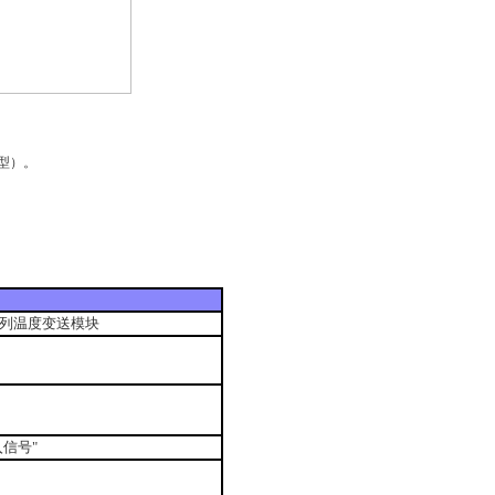
断型）。
0系列温度变送模块
入信号"