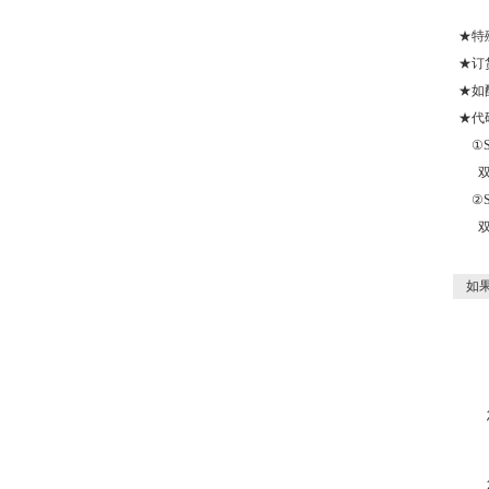
★特
★订
★如
★代
①SW
双路
②SWP
双路
如果