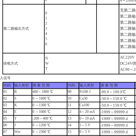
4～20mA
无第二路
0
第二路输
1
第二路输
2
第二路输
第二路输出方式
3
4
第二路输出
5
第二路输出
6
第二路输
AC220
N
DC24V
供电方式
W
T
AC90～
输入信号
代码
输入类型
测 量 范 围
代码
输入类型
测 量 范 围
01
B
400～1800 ℃
09
Pt100.1
-99.9～199.9℃
02
S
0 ～1600 ℃
10
Cu50
-50.0～150.0 ℃
03
K
0 ～1300 ℃
11
Cu100
-50.0～150.0 ℃
04
E
0 ～1000 ℃
12
4～20 mA
-1999～99999 d
05
T
-200～400 ℃
13
0～10 mA
-1999～99999 d
06
J
0 ～1200 ℃
14
1～5 V
-1999～99999 d
07
Wre
0 ～2300 ℃
15
0～5 V
-1999～99999 d