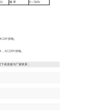
24
频 率
0～5kHz
C24V供电。
，AC220V供电。
写下表直接与厂家联系：