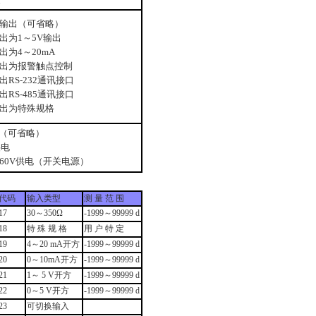
输出（可省略）
出为1～5V输出
出为4～20mA
出为报警触点控制
RS-232通讯接口
RS-485通讯接口
出为特殊规格
V （可省略）
供电
260V供电（开关电源）
代码
输入类型
测 量 范 围
17
30～350Ω
-1999～99999 d
18
特 殊 规 格
用 户 特 定
19
4～20 mA开方
-1999～99999 d
20
0～10mA开方
-1999～99999 d
21
1～ 5 V开方
-1999～99999 d
22
0～5 V开方
-1999～99999 d
23
可切换输入