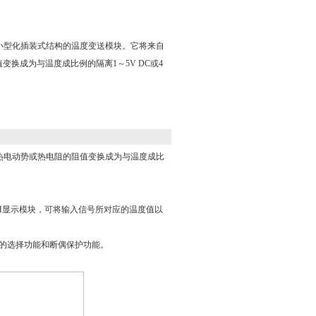
种小型化插装式结构的温度变送模块。它将来自
换成为与温度成比例的隔离1～5V DC或4
热电动势或热电阻的阻值变换成为与温度成比
H显示模块，可将输入信号所对应的温度值以
信号的选择功能和断偶保护功能。