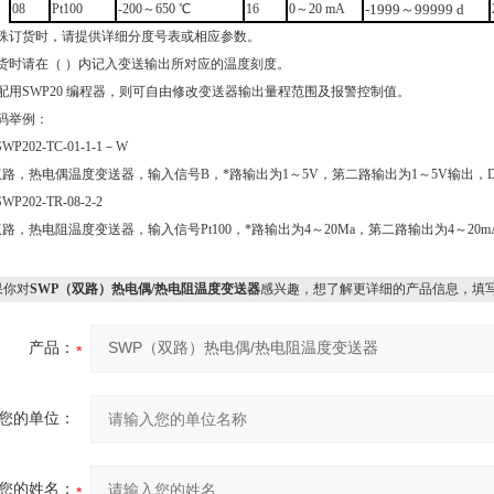
08
Pt100
-200～650 ℃
16
0～20 mA
-1999～99999 d
殊订货时，请提供详细分度号表或相应参数。
货时请在（ ）内记入变送输出所对应的温度刻度。
配用SWP20 编程器，则可自由修改变送器输出量程范围及报警控制值。
码举例：
P202-TC-01-1-1－W
，热电偶温度变送器，输入信号B，*路输出为1～5V，第二路输出为1～5V输出，D
202-TR-08-2-2
，热电阻温度变送器，输入信号Pt100，*路输出为4～20Ma，第二路输出为4～20mA
你对
SWP（双路）热电偶/热电阻温度变送器
感兴趣，想了解更详细的产品信息，填
产品：
您的单位：
您的姓名：