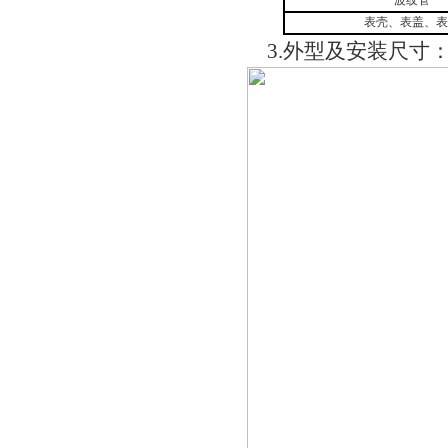
波纹管
表壳、表盖、表
3.外型及安装尺寸：