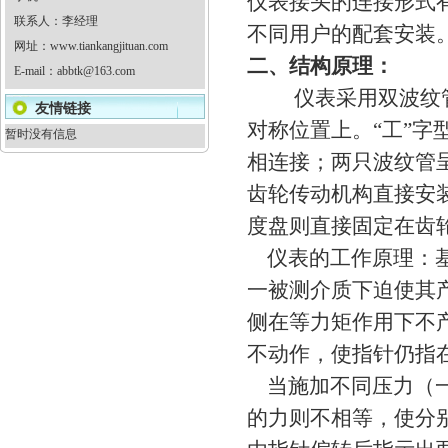
仪表接头的连接形式
联系人：李经理
不同用户的配套安装
网址：
www.tiankangjituan.com
二、结构原理：
E-mail：
abbtk@163.com
仪表采用双波纹管结
友情链接
对称位置上。“工”
暂时没有信息
相连接；两只波纹管
齿轮传动机构直接安
度盘则直接固定在齿
仪表的工作原理：基
一被测介质下迫使其
侧在等力矩作用下不
不动作，使指针仍指
当施加不同压力（一
的力则不相等，使分