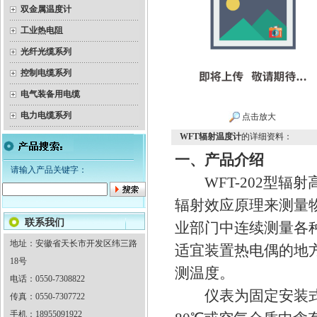
双金属温度计
工业热电阻
光纤光缆系列
控制电缆系列
电气装备用电缆
电力电缆系列
点击放大
WFT辐射温度计
的详细资料：
一、产品介绍
请输入产品关键字：
WFT-202型辐
辐射效应原理来测量
联系我们
业部门中连续测量各
地址：安徽省天长市开发区纬三路
适宜装置热电偶的地
18号
测温度。
电话：0550-7308822
仪表为固定安装式，
传真：0550-7307722
手机：18955091922