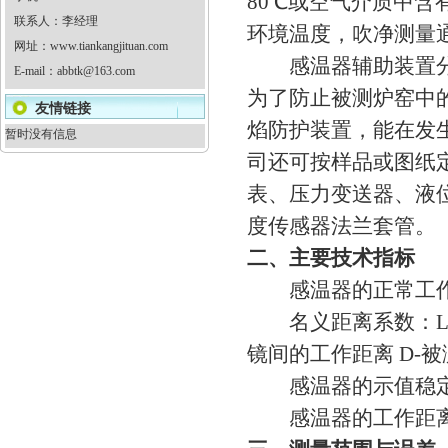
80℃或空气介质中
联系人：李经理
环境温度，吹净测量
网址：
www.tiankangjituan.com
感温器辅助装置分轻
E-mail：
abbtk@163.com
为了防止被测炉窑中
友情链接
焰防护装置，能在发
暂时没有信息
司还可按样品或图纸
表、压力变送器、液
度传感器法兰套管。
二、主要技术指标
感温器的正常工作环
名义距离系数：L/D=
镜间的工作距离 D-
感温器的示值稳定
感温器的工作距离：5