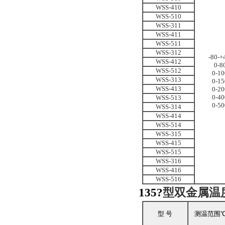
WSS-410
WSS-510
WSS-311
WSS-411
WSS-511
WSS-312
-80-+
WSS-412
0-8
WSS-512
0
-
10
WSS-313
0
-
15
WSS-413
0
-
20
0
-
40
WSS-513
0-50
WSS-314
WSS-414
WSS-514
WSS-315
WSS-415
WSS-515
WSS-316
WSS-416
WSS-516
135?
型双金属温
型 号
测温范围