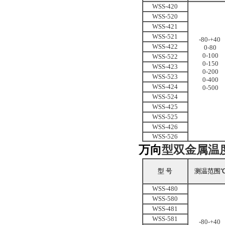
WSS-420
WSS-520
WSS-421
WSS-521
-80-+40
WSS-422
0-80
0
-
100
WSS-522
0
-
150
WSS-423
0
-
200
WSS-523
0
-
400
WSS-424
0-500
WSS-524
WSS-425
WSS-525
WSS-426
WSS-526
万向
型双金属温
型 号
测温范围
WSS-480
WSS-580
WSS-481
WSS-581
-80-+40