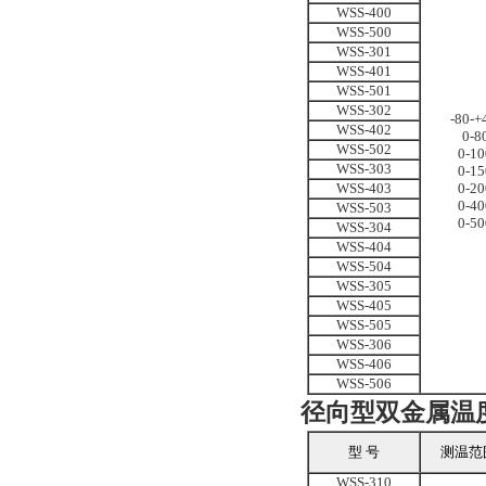
WSS-400
WSS-500
WSS-301
WSS-401
WSS-501
WSS-302
-80
-+
WSS-402
0-8
WSS-502
0
-
10
WSS-303
0
-
15
WSS-403
0
-
20
0
-
40
WSS-503
0-50
WSS-304
WSS-404
WSS-504
WSS-305
WSS-405
WSS-505
WSS-306
WSS-406
WSS-506
径向型双金属温
型 号
测温范
WSS-310