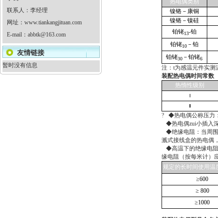
热电偶类别
联系人：李经理
镍铬－康铜
镍铬－镍硅
网址：
www.tiankangjituan.com
铂铑
-铂
13
E-mail：
abbtk@163.com
铂铑
－铂
10
友情链接
铂铑
－铂铑
30
6
暂时没有信息
注：t为感温元件实测
装配热电偶时间常数
热惰性级别
Ⅰ
Ⅱ
? ◆热电偶公称压
◆热电偶zui小插入
◆绝缘电阻：当周围空
溅式接线盒的热电偶，当
◆高温下的绝缘电阻
缘电阻（按每米计）
规定的长时间使用温
≥600
≥ 800
≥1000