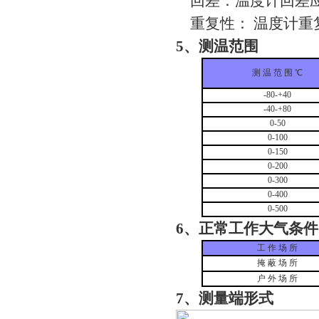
回差：温度计回差应
重复性： 温度计重
5、测温范围
测 温 范 围 ℃
-80-+40
-40-+80
0-50
0-100
0-150
0-200
0-300
0-400
0-500
6、正常工作大气条件
工 作 场 所
掩 蔽 场 所
户 外 场 所
7、测量端形式