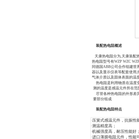
装配热电阻概述
天康热电阻分为,天康装配
热电阻型号有WZP WZC WZP
同德国ABB公司合作组建世界
器以及显示仪表等配套使用,组
气体介质以及固体表面的温度
热电阻是利用物质在温度变
测的温度是感温元件所在范
尽管各种热电阻的外形差异很
要部分组成
装配热电阻特点
·压簧式感温元件，抗振性
·测温精度高；
·机械强度高，耐压性能好
·进口薄膜电阻元件，性能