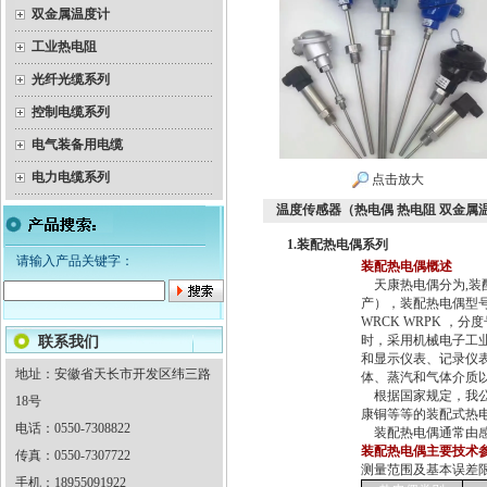
双金属温度计
工业热电阻
光纤光缆系列
控制电缆系列
电气装备用电缆
电力电缆系列
点击放大
温度传感器（热电偶 热电阻 双金属
1.装配热电偶系列
请输入产品关键字：
装配热电偶概述
天康热电偶分为,装
产），装配热电偶型号有W
WRCK WRPK ，分
时，采用机械电子工
联系我们
和显示仪表、记录仪表
地址：安徽省天长市开发区纬三路
体、蒸汽和气体介质
根据国家规定，我公司
18号
康铜等等的装配式热
电话：0550-7308822
装配热电偶通常由感
装配热电偶主要技术
传真：0550-7307722
测量范围及基本误差
手机：18955091922