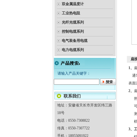
双金属温度计
工业热电阻
光纤光缆系列
控制电缆系列
电气装备用电缆
电力电缆系列
扁
1、
请输入产品关键字：
通常
表面
2、
联系我们
热响
地址：安徽省天长市开发区纬三路
可弯
18号
测
电话：0550-7308822
机械
传真：0550-7307722
3、
手机：18955091922
铠装