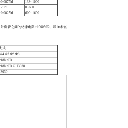
±0.0075ltl
133~1000
±2.5°C
0~600
±0.0025ltl
600~1600
外套管之间的绝缘电阻>1000MΩ。即1m长的
支式
Ф4 Ф5 Ф6 Ф8
r18Ni9Ti
r18Ni9Ti GH3030
3039