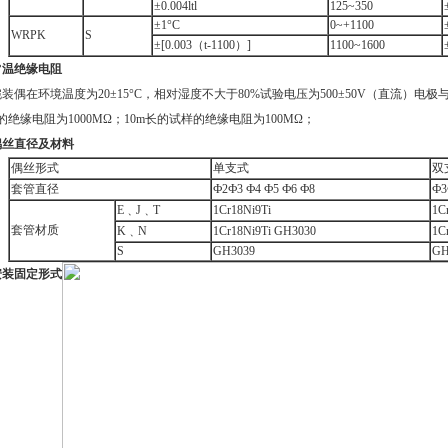
±0.004ltl
125~350
±1°C
0~+1100
WRPK
S
±[0.003（t-1100）]
1100~1600
常温绝缘电阻
偶在环境温度为20±15°C，相对湿度不大于80%试验电压为500±50V（直流）电极与
的绝缘电阻为1000MΩ；10m长的试样的绝缘电阻为100MΩ；
偶丝直径及材料
偶丝形式
单支式
双
套管直径
Ф2Ф3 Ф4 Ф5 Ф6 Ф8
Ф3
E﹑J﹑T
1Cr18Ni9Ti
1C
套管材质
K﹑N
1Cr18Ni9Ti GH3030
1C
S
GH3039
GH
安装固定形式