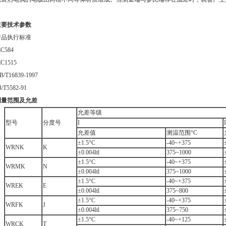
。
主要技术参数
品执行标准
584
1515
T16839-1997
T5582-91
测量范围及允差
允差等级
型号
分度号
I
I
允差值
测温范围°C
±1.5°C
-40~+375
WRNK
K
±0.004ltl
375~1000
±1.5°C
-40~+375
WRMK
N
±0.004ltl
375~1000
±1.5°C
-40~+375
WREK
E
±0.004ltl
375~800
±1.5°C
-40~+375
WRFK
J
±0.004ltl
375~750
±1.5°C
-40~+125
WRCK
T