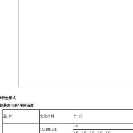
接线盒形式
、铠装热电偶*使用温度
品 种
套管材料
外 径
2.0
1Cr18Ni9Ti
3.0，4.0，5.0，6.0，8.0