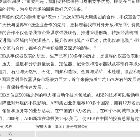
森强调说：“重要的是，我们要持续保持自身的竞争优势。即使在当前经
极的行动，为今后市场的回暖做好充分准备。”
席签约仪式的滁州市委*表示：“此次ABB与天康集团的合作，不仅宣告了
了天长与世界500强企业合作的先河，更标志着我市对外开放和招商引资掀
康的合作不仅会给我市企业谋求强强联合、推进管理创新、转换经营机制
促进我市区域内的资源整合，提升仪表电缆产业层次，优化仪表电缆产业
入交流与合作，都将会产生积极而又深远的影响。”
BB从事仪器仪表的研发、生产已有150多年的历史，是世界的仪器仪表制
、压力、温度和分析测量设备、定位器、记录仪和指示器以及零部件等系
电力、石油与天然气、石化、制浆和造纸、金属与采矿、水处理、食品和
国温度测量仪器设备市场潜力巨大，近年来保持着年均15%左右的发展速
也一直保持着快速发展。。
BB是位居500强之列的电力和自动化技术领域的。ABB的技术可以帮助
时降低对环境的不良影响。ABB集团业务遍布100多个国家，拥有12万名
、销售和服务等的业务活动。在中国的1.5万名员工，在60个不同城市服务
司。2008年，ABB新增在华投资1.9亿美元，使ABB在中国的投资总额超过
公司名称：
安徽天康（集团）股份有限公司
电 话：