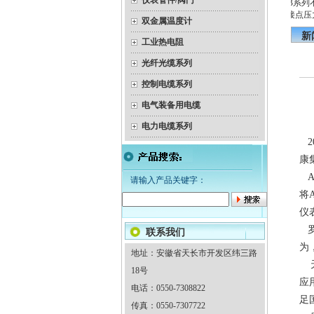
仪表管件/阀门
带温度变送器（隔爆）热电
YEX-150B系列
隔爆双金属温度计
偶
电接点压力
双金属温度计
新
工业热电阻
光纤光缆系列
控制电缆系列
电气装备用电缆
电力电缆系列
2
康
A
请输入产品关键字：
将
仪
罗
联系我们
为
地址：安徽省天长市开发区纬三路
天
18号
应
电话：0550-7308822
足
传真：0550-7307722