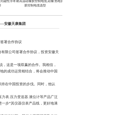
式磁性浮球
耐高温硅橡胶控制电缆,硅橡
热电偶 热电阻 双金属温度计
温度传感
胶控制电缆选型
保护套管
——安徽天康集团
司签署合作协议
）股份有限公司签署合作协议，投资安徽天
来说，这是一项双赢的合作。我相信，
本地的成功运营相结合，将会推动中国
保持在中国投资的步伐。同时，他认
力表.压力变送器.液位计等产品广泛
进一步*其仪器仪表产品线，更好地满