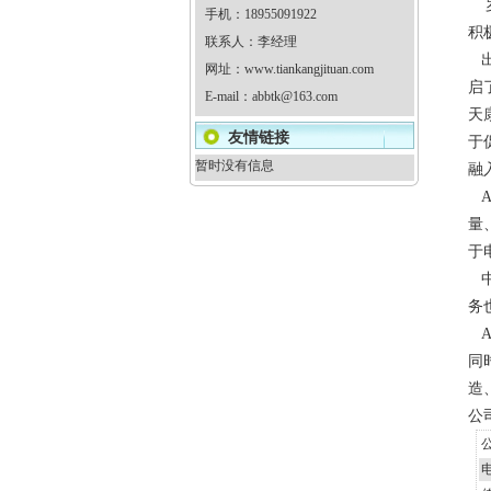
罗
手机：18955091922
积
联系人：李经理
出
网址：
www.tiankangjituan.com
启
E-mail：
abbtk@163.com
天
友情链接
于
暂时没有信息
融
A
量
于
中
务
A
同
造
公