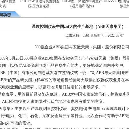
不锈钢膜盒
1151DP/GP带远传装置的差
LUGB型一体化涡街流量计
UHZ-50/D型顶装
表
压/压力变送器
（适用饱和蒸汽）
液位计
闻动态
温度控制仪表中国zui大的生产基地（ABB天康集团）
点击次数：5561 更新时间：2022-03-07
500强企业ABB集团与安徽天康（集团）股份有限公
009年3月25日500强企业ABB集团在安徽省天长市与安徽天康（集团
集团，以拓展ABB仪表电缆产品在华生产能力，更好地满足国内外客户。
BB（中国）有限公司副总裁罗森在签约仪式上说：“对ABB与天康集团
ABB*的产品研发能力和丰富的市场销售经验与天康集团仪器仪表业务在
表电缆业新的里程碑，以更好地满足日益增长的市场需求。”
森表示，尽管目前经济陷入低迷，ABB对中国依然充满信心，并将稳步
，ABB公司投资天康集团对活跃当地经济也具有重要的意义。
康集团主要以生产温度测量控制仪表。其热电偶.热电阻.双金属温度计.压
用于电力、化工、石化、采矿及金属开采等行业。此次合作将有助于ABB
国内外市场的需求。