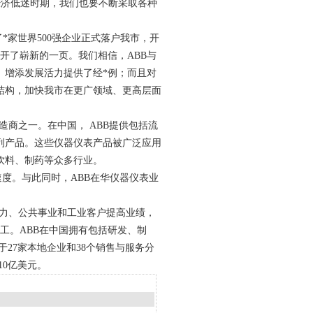
济低迷时期，我们也要不断采取各种
*家世界500强企业正式落户我市，开
开了崭新的一页。我们相信，ABB与
、增添发展活力提供了经*例；而且对
结构，加快我市在更广领域、更高层面
造商之一。在中国， ABB提供包括流
列产品。这些仪器仪表产品被广泛应用
饮料、制药等众多行业。
度。与此同时，ABB在华仪器仪表业
电力、公共事业和工业客户提高业绩，
员工。ABB在中国拥有包括研发、制
于27家本地企业和38个销售与服务分
10亿美元。