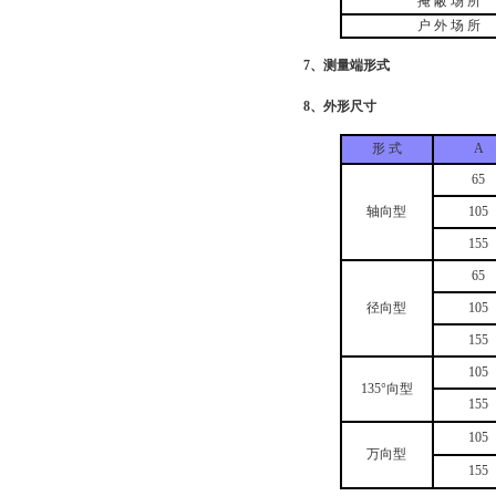
掩 蔽 场 所
户 外 场 所
7、测量端形式
8、外形尺寸
形 式
A
65
轴向型
105
155
65
径向型
105
155
105
135°向型
155
105
万向型
155