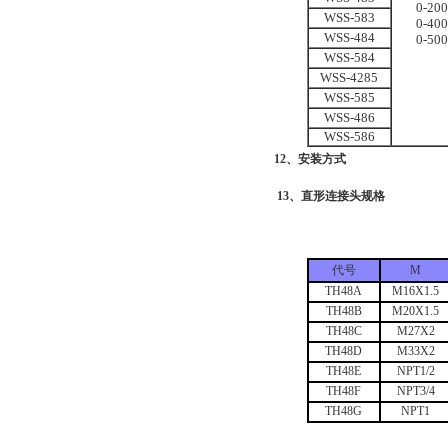
0
-
200
WSS-583
0
-
400
WSS-484
0-500
WSS-584
WSS-4285
WSS-585
WSS-486
WSS-586
12、安装方式
13、直形连接头规格
代号
M
TH48A
M16X1.5
TH48B
M20X1.5
TH48C
M27X2
TH48D
M33X2
TH48E
NPT1/2
TH48F
NPT3/4
TH48G
NPT1