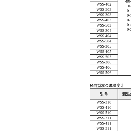
-80
WSS-402
0
WSS-502
0
-
WSS-303
0
-
WSS-403
0
-
0
-
WSS-503
0-
WSS-304
WSS-404
WSS-504
WSS-305
WSS-405
WSS-505
WSS-306
WSS-406
WSS-506
径向型双金属温度计
型 号
测温
WSS-310
WSS-410
WSS-510
WSS-311
WSS-411
WSS-511