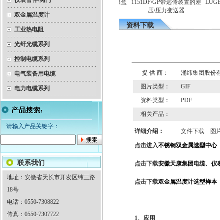
仪表管件/阀门
YEX-150B系列不锈钢膜盒
1151DP/GP带远传装置的差
LUGB型
金属温度计
电接点压力表
压/压力变送器
（适用
双金属温度计
资料下载
工业热电阻
光纤光缆系列
控制电缆系列
提 供 商：
涌纬集团股份
电气装备用电缆
图片类型：
GIF
电力电缆系列
资料类型：
PDF
相关产品：
请输入产品关键字：
详细介绍：
文件下载
图
点击进入
不锈钢双金属选型中心
联系我们
点击下载
安徽天康集团电缆、仪
地址：安徽省天长市开发区纬三路
点击下载
双金属温度计选型样本
18号
电话：0550-7308822
传真：0550-7307722
1、应用