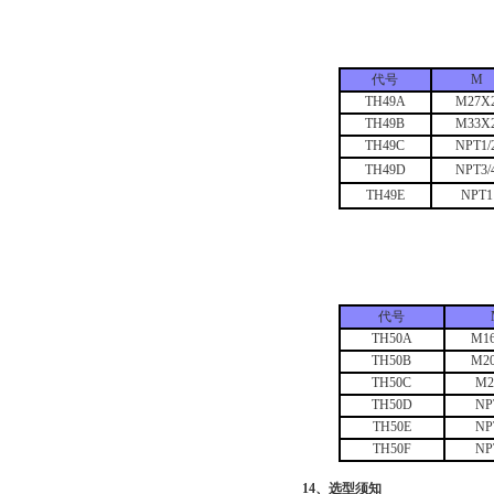
代号
M
TH49A
M27X
TH49B
M33X
TH49C
NPT1/
TH49D
NPT3/
TH49E
NPT1
代号
TH50A
M16
TH50B
M20
TH50C
M2
TH50D
NP
TH50E
NP
TH50F
NP
14、选型须知