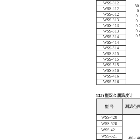
WSS-312
-80
WSS-412
0
WSS-512
0
-
WSS-313
0
-
WSS-413
0
-
0
-
WSS-513
0-
WSS-314
WSS-414
WSS-514
WSS-315
WSS-415
WSS-515
WSS-316
WSS-416
WSS-516
135?
型双金属温度计
型 号
测温范
WSS-420
WSS-520
WSS-421
WSS-521
-80-+