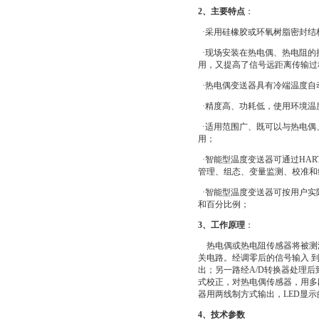
2、主要特点
：
·采用硅橡胶或环氧树脂密封结
·现场安装在热电偶、热电阻的接
用，又提高了信号远距离传输
·热电偶变送器具有冷端温度自
·精度高、功耗低，使用环境温
·适用范围广、既可以与热电偶
用；
·智能型温度变送器可通过HA
管理、组态、变量监测、校准和
·智能型温度变送器可按用户实
和百分比例；
3、工作原理
：
热电偶或热电阻传感器将被测
关电路。经调零后的信号输入 到
出；另一路经A/D转换器处理
式校正，对热电偶传感器，用多
器用两线制方式输出，LED显
4、技术参数