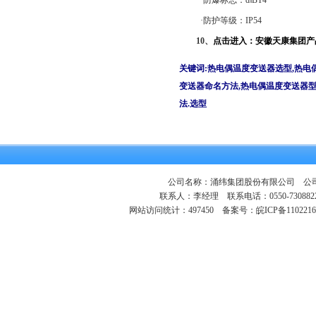
·防爆标志：d‖BT4
·防护等级：IP54
10、
点击进入：
安徽天康集团产
关键词:热电偶温度变送器
选型,热电
变送器命名方法,热电偶温度变送器型
法.选型
公司名称：涌纬集团股份有限公司 公司地
联系人：李经理 联系电话：0550-730882
网站访问统计：497450
备案号：皖ICP备1102216