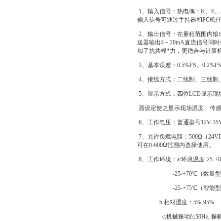
1、输入信号：热电偶：K、E、J
输入信号可通过手持器和PC机
2、输出信号：在量程范围内输
送器输出4－20mA直流信号同
加了抗共模*力，更适合与计算
3、基本误差：0.5%FS、0.2%F
4、接线方式：二线制、三线制
5、显示方式：四位LCD显示现
器设定使之显示现场温度、传感
6、工作电压：普通型号12V-35
7、允许负载电阻：500Ω（24V
可在0-600Ω范围内选择使用。
8、工作环境：a:环境温度-25-
-25-+70℃（数显型
-25-+75℃（智能型
b:相对湿度：5%-95%
c:机械振动f≤50Hz, 振幅≤