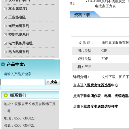
仪表管件/阀门
度变送器（隔爆）热电
YEX-150B系列不锈钢膜盒
115
隔爆双金属温度计
偶
电接点压力表
双金属温度计
资料下载
工业热电阻
光纤光缆系列
控制电缆系列
提 供 商：
涌纬集团股份有限
电气装备用电缆
图片类型：
GIF
电力电缆系列
资料类型：
PDF
相关产品：
请输入产品关键字：
详细介绍：
文件下载
图片
点击进入
温度变送器选型中心
联系我们
点击下载
集团仪表、电缆、光缆选型
地址：安徽省天长市开发区纬三路
点击下载
温度变送器选型样本
18号
电话：0550-7308822
传真：0550-7307722