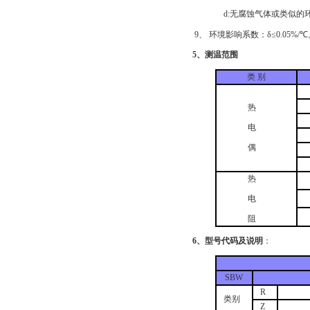
d:无腐蚀气体或类似的环
9、 环境影响系数：δ≤0.05%/℃
5、测温范围
类 别
热
电
偶
热
电
阻
6、型号代码及说明
：
SBW
R
类别
Z