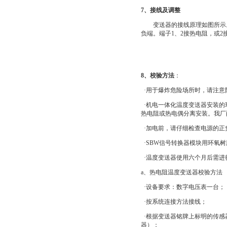
7、接线及调整
变送器的接线原理如图所示。端子
负端。端子1、2接热电阻，或
8、校验方法
：
·用于爆炸危险场所时，请注意
·机电一体化温度变送器安装的环
热电阻或热电偶分离安装。我厂
·加电前，请仔细检查电源的正
·SBW信号转换器模块用环氧
·温度变送器使用六个月后需进
a、热电阻温度变送器校验方法
·设备要求：数字电压表一台；
·按系统连接方法接线；
·根据变送器铭牌上标明的传感
器）；