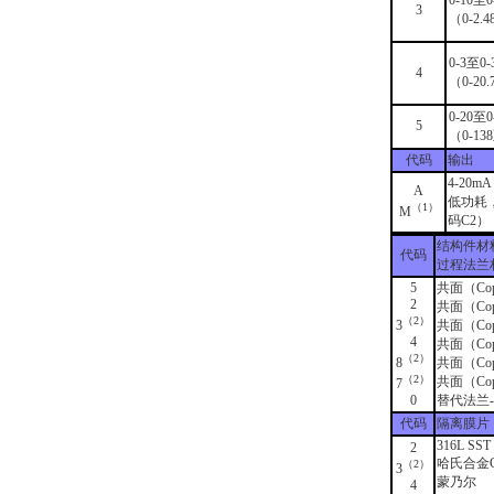
0-10至0
3
（0-2.4
0-3至0-3
4
（0-20.
0-20至0-
5
（0-138
代码
输出
4-20
A
低功耗，
（1）
M
码C2）
结构件材
代码
过程法兰
5
共面（Cop
2
共面（Cop
（2）
3
共面（Cop
4
共面（Cop
（2）
8
共面（Cop
（2）
共面（Cop
7
0
替代法兰-见选
代码
隔离膜片
316L SST
2
哈氏合金C-
（2）
3
蒙乃尔
4