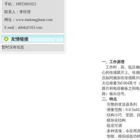
手机：18955091922
联系人：李经理
网址：
www.tiankangjituan.com
E-mail：
abbtk@163.com
友情链接
暂时没有信息
一、工作原理
工作时，高、低压侧
心的传感膜片上。传感
压如同施加在传感膜片
大位移量为0.004英
膜片和电容极板之间电
路）输出信号。
二、特点
·完整的变送器系列
·测量范围：0-0.5inH2O
·结构小巧、坚固、
·模块化结构
·阻尼可调
·多种选项，令应用
·智能，模拟或低功