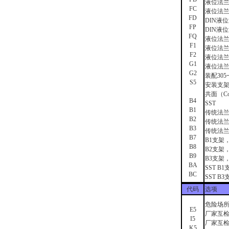
液位法兰
FC
液位法兰
FD
DIN液
FP
DIN液
FQ
液位法兰
F1
液位法兰
F2
液位法兰
G1
液位法兰
G2
装配30
S5
安装支
共面（C
B4
SST
B1
传统法兰
B2
传统法
B3
传统法兰
B7
B1支架，
B8
B2支架，
B9
B3支架，
BA
SST B
BC
SST B
代码
选项
危险场
E5
厂家互检
I5
厂家互检
K5