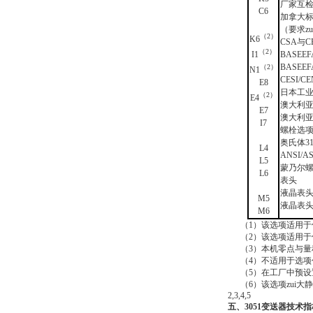
厂家互检
C6
加拿大标
（要求zu
（2）
K6
CSA与
（2）
I1
BASEE
BASEE
（2）
N1
CESI/
E8
日本工业
（2）
E4
澳大利亚
E7
澳大利亚
I7
螺栓选
奥氏体31
L4
ANSI/A
L5
蒙乃尔
L6
表头
液晶表头
M5
液晶表头
M6
（1）该选项适用于传
（2）该选项适用于传
（3）本机零点与量程
（4）不适用于选项代
（5）在工厂中预设置
（6）该选项zui大静压
2,3,4,5
五、3051变送器技术