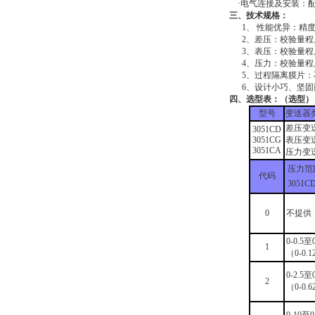
·电气连接及安装：
三、技术规格：
1、 性能优异：精度0.0
2、差压：校验量程从0.5
3、表压：校验量程从2.5
4、压力：校验量程从0.16
5、过程隔离膜片：不
6、设计小巧、坚固
四、选型表：（选型）
型号
变送器
差压变
3051CD
3051CG
表压变
3051CA
压力变
压力范
代码
3051C
0
不提供
0-0.5至
1
（0-0.1
0-2.5至
2
（0-0.6