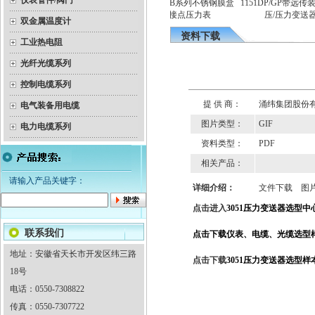
仪表管件/阀门
电
YEX-150B系列不锈钢膜盒
1151DP/GP带远传装置
隔爆双金属温度计
电接点压力表
压/压力变送器
双金属温度计
资料下载
工业热电阻
光纤光缆系列
控制电缆系列
提 供 商：
涌纬集团股份
电气装备用电缆
图片类型：
GIF
电力电缆系列
资料类型：
PDF
相关产品：
请输入产品关键字：
详细介绍：
文件下载
图
点击进入
3051压力变送器选型中
联系我们
点击下载
仪表、电缆、光缆选型
地址：安徽省天长市开发区纬三路
点击下载
3051压力变送器选型样
18号
电话：0550-7308822
传真：0550-7307722