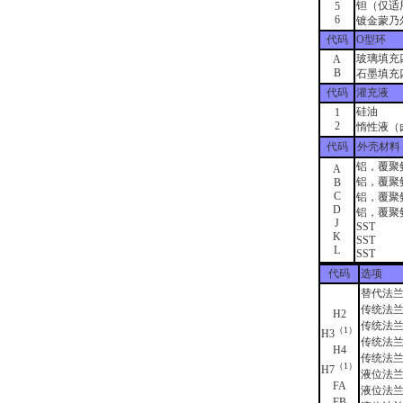
钽（仅适用
5
6
镀金蒙乃
代码
O型环
玻璃填充
A
B
石墨填充
代码
灌充液
硅油
1
2
惰性液（
代码
外壳材料
铝，覆聚
A
铝，覆聚
B
C
铝，覆聚
D
铝，覆聚
J
SST
K
SST
L
SST
代码
选项
替代法兰
传统法兰，
H2
传统法兰
（1）
H3
传统法兰
H4
传统法兰，
（1）
H7
液位法兰
FA
液位法兰
FB