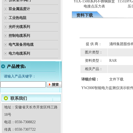
仪表管件/阀门
器（隔爆）热电
YEX-150B系列不锈钢膜盒
1151DP/
隔爆双金属温度计
偶
电接点压力表
压/
双金属温度计
资料下载
工业热电阻
光纤光缆系列
控制电缆系列
提 供 商：
涌纬集团股份
电气装备用电缆
图片类型：
电力电缆系列
资料类型：
RAR
相关产品：
请输入产品关键字：
详细介绍：
文件下载
YW2000智能电力监测仪演示软
联系我们
地址：安徽省天长市开发区纬三路
18号
电话：0550-7308822
传真：0550-7307722