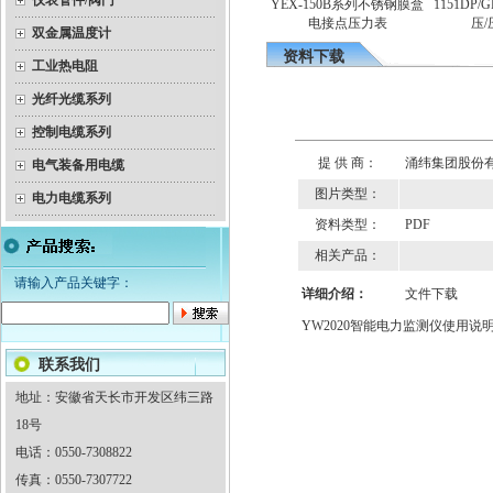
仪表管件/阀门
器（隔爆）热电
YEX-150B系列不锈钢膜盒
1151DP/
隔爆双金属温度计
偶
电接点压力表
压/
双金属温度计
资料下载
工业热电阻
光纤光缆系列
控制电缆系列
提 供 商：
涌纬集团股份
电气装备用电缆
图片类型：
电力电缆系列
资料类型：
PDF
相关产品：
请输入产品关键字：
详细介绍：
文件下载
YW2020智能电力监测仪使用说
联系我们
地址：安徽省天长市开发区纬三路
18号
电话：0550-7308822
传真：0550-7307722