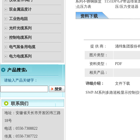
仪表管件/阀门
热电
YEX-150B系列不锈钢膜盒
1151DP/GP带远传装置
隔爆双金属温度计
电接点压力表
压/压力变送器
双金属温度计
资料下载
工业热电阻
光纤光缆系列
控制电缆系列
提 供 商：
涌纬集团股份
电气装备用电缆
图片类型：
电力电缆系列
资料类型：
PDF
相关产品：
请输入产品关键字：
详细介绍：
文件下载
SWP-M系列多路巡检显示控制
联系我们
地址：安徽省天长市开发区纬三路
18号
电话：0550-7308822
传真：0550-7307722