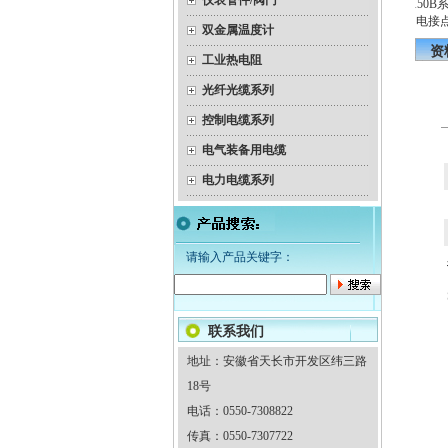
仪表管件/阀门
带温度变送器（隔爆）热电
YEX-150B
隔爆双金属温度计
偶
电接点
双金属温度计
资
工业热电阻
光纤光缆系列
控制电缆系列
电气装备用电缆
电力电缆系列
请输入产品关键字：
联系我们
地址：安徽省天长市开发区纬三路
18号
电话：0550-7308822
传真：0550-7307722