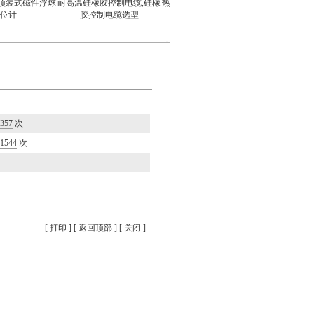
型顶装式磁性浮球
耐高温硅橡胶控制电缆,硅橡
热电偶 热电阻 双金属温度计
温度
位计
胶控制电缆选型
保护套管
357
次
1544
次
[
打印
] [
返回顶部
] [
关闭
]