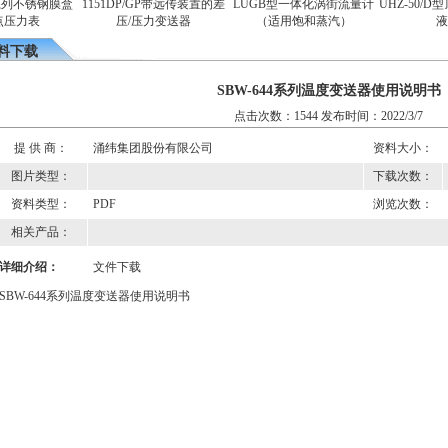
系列不锈钢膜盒
1151DP/GP带远传装置的差
LUGB型一体化涡街流量计
UHZ-50/D
压力表
压/压力变送器
（适用饱和蒸汽）
液
料下载
SBW-644系列温度变送器使用说明书
点击次数：1544 发布时间：2022/3/7
提 供 商：
涌纬集团股份有限公司
资料大小：
图片类型：
下载次数：
资料类型：
PDF
浏览次数：
相关产品：
详细介绍：
文件下载
SBW-644系列温度变送器使用说明书