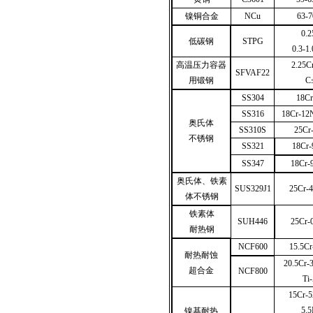
镍铜合金
NCu
63-7
0.2
低碳钢
STPG
0.3-1
高温压力容器
2.25C
SFVAF22
用锻钢
C
SS304
18Cr
SS316
18Cr-12
奥氏体
SS310S
25Cr
不锈钢
SS321
18Cr-
SS347
18Cr-
奥氏体、铁素
SUS329J1
25Cr-
体不锈钢
铁素体
SUH446
25Cr-
耐热钢
NCF600
15.5Cr
耐热耐蚀
20.5Cr-
超合金
NCF800
Ti
15Cr-
5.
镍基耐热