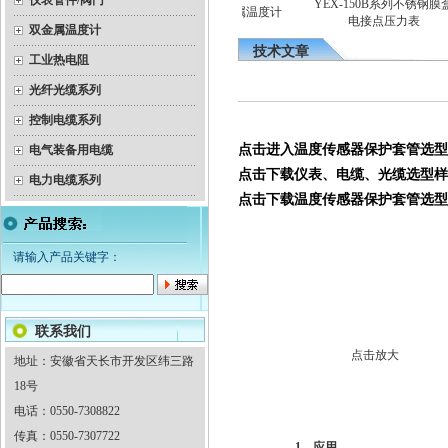
仪表管件/阀门
带温度变送器（隔爆）热电
YEX-150B系列不锈钢膜盒
隔爆双金属温度计
偶
电接点压力表
双金属温度计
技术文章
工业热电阻
光纤光缆系列
控制电缆系列
点击进入
温度传感器保护套管选型
电气装备用电缆
点击下载
仪表、电缆、光缆选型样
电力电缆系列
点击下载
温度传感器保护套管选型
请输入产品关键字：
联系我们
点击放大
地址：安徽省天长市开发区纬三路
18号
电话：0550-7308822
传真：0550-7307722
1、应用