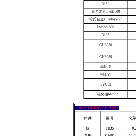
316L
蒙乃尔MonelK500
哈氏合金H.Alloy-276
Incone1600
310S
GH3030
GH3039
高铝质
钢玉管
3YC52
二硅化钼MoSi2
□
金属保护管的品种及特性
种 类
钢 号
化
钛
TB35
0.
黄铜
C3601
59-6