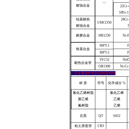
—
耐蚀合金
22Cr-
18Fe-1
钴基耐热
28Cr-
UMCO50
耐蚀合金
耐磨合金
HR1230
Ni-F
MPT-1
F
铁基合金
F
MPT-2
3YC52
Ni4
耐热合金管
OR1300
Ni-Cr
□
非金属保护管的品种及特性
材 质
符号
化学成分
%
氯化乙烯树脂
氯化乙烯
聚乙烯
乙烯
氟树脂
乙烯
石英
QT
SiO2
粘土质瓷管
CB3