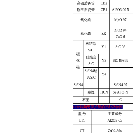
高铝质瓷管
CB2
刚玉质瓷管
CB1
Al2O3 99.5
氧化镁
MgO 97
ZrO2 94
氧化锆
ZR
CaO 6
再结晶
Y1
SiC 98
SiC
碳
硅结合
Y3
SiC 89Si 9
化
SiC
硅
Si3N4
结
Y4
合
SiC
Si3N4
Si3N4 97
塞隆
HCN
Si-Al-O-N
石墨
C
□
金属陶瓷保护管的品种及特性
型 号
主要成分
LT1
Al2O3-Cr
CT
ZrO2-Mo