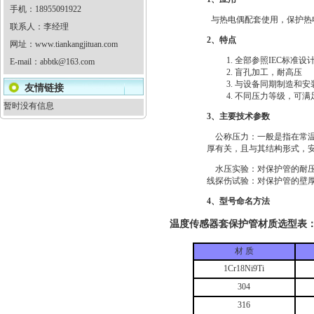
手机：18955091922
与热电偶配套使用，保护热
联系人：李经理
2、特点
网址：
www.tiankangjituan.com
全部参照IEC标准设
E-mail：
abbtk@163.com
盲孔加工，耐高压
与设备同期制造和安
友情链接
不同压力等级，可满
暂时没有信息
3、主要技术参数
公称压力：一般是指在常温
厚有关，且与其结构形式，
水压实验：对保护管的耐压
线探伤试验：对保护管的壁
4、型号命名方法
温度传感器套保护管材质
选型表
材 质
1Cr18Ni9Ti
304
316