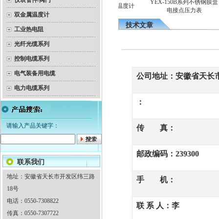
仪表管件/阀门
带温度变送器（隔爆）热电
YEX-150B系列不锈钢膜盒
隔爆双金属温度计
偶
电接点压力表
双金属温度计
技术文章
工业热电阻
光纤光缆系列
控制电缆系列
电气装备用电缆
公司地址：安徽省天长市
电力电缆系列
：
请输入产品关键字：
传 真：
邮政编码：239300
联系我们
地址：安徽省天长市开发区纬三路
手 机：
18号
电话：0550-7308822
联 系 人：李
传真：0550-7307722